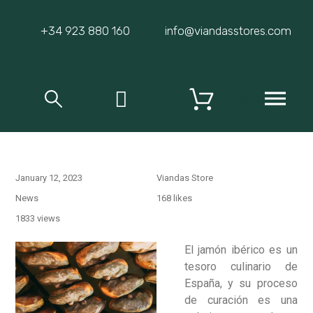
+34 923 880 160
info@viandasstores.com
MENU
January 12, 2023
Viandas Store
News
168
likes
1833 views
El jamón ibérico es un
tesoro culinario de
España, y su proceso
de curación es una